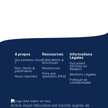
À propos
Ressources
Informations
Légales
Qui sommes-nous
Publications &
?
Brochures
Document
d’Entrée en
Nos clients &
Ressources
Relation
partenaires
Foire aux
Mentions Légales
Nous rejoindre
questions (FAQ)
Politique de
confidentialité
Active Asset Allocation est inscrite auprès de