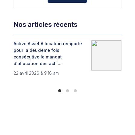
Nos articles récents
Active Asset Allocation remporte
Adin
pour la deuxième fois
fint
consécutive le mandat
Trib
d'allocation des acti ...
8 no
22 avril 2026 à 9:18 am