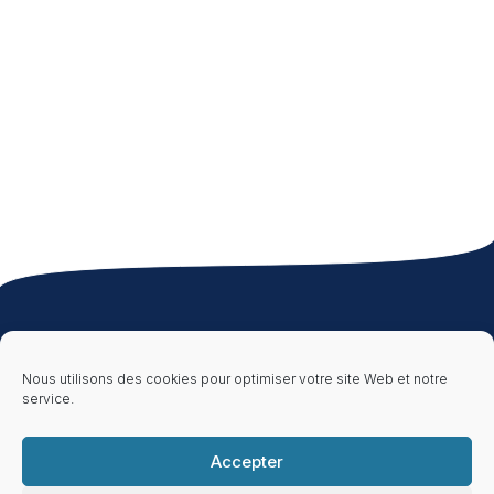
À propos
Ressources
Informations
Légales
Qui sommes-nous
Publications &
Nous utilisons des cookies pour optimiser votre site Web et notre
?
Brochures
Document
d’Entrée en
service.
Nos clients &
Ressources
Relation
partenaires
Foire aux
Mentions Légales
Nous rejoindre
questions (FAQ)
Politique de
Accepter
confidentialité