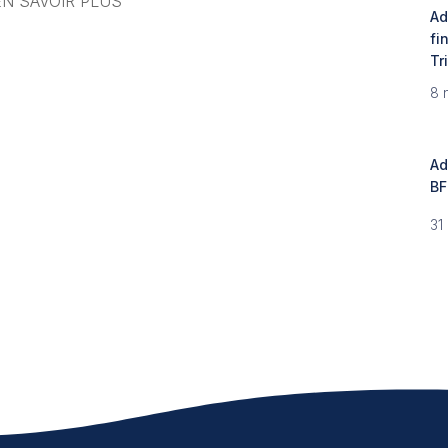
EN SAVOIR PLUS
Ad
fi
Tr
8 
Ad
BF
31