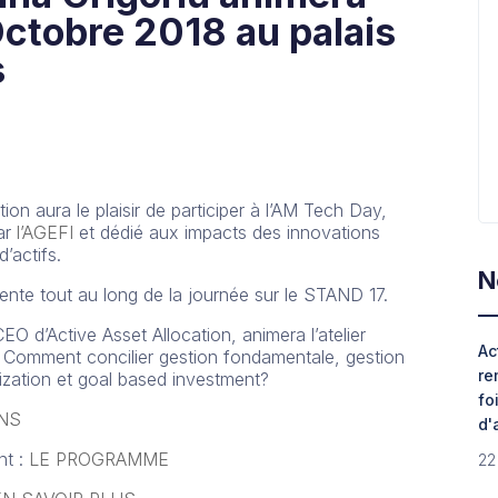
 Octobre 2018 au palais
s
on aura le plaisir de participer à l’AM Tech Day,
ar
l’AGEFI
et dédié aux impacts des innovations
d’actifs.
N
sente tout au long de la journée sur le STAND 17.
EO d’Active Asset Allocation, animera l’atelier
Ac
 : Comment concilier gestion fondamentale, gestion
re
zation et goal based investment?
fo
ONS
d'
nt :
LE PROGRAMME
22