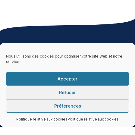
À propos
Ressources
Informations
Légales
Qui sommes-nous
Publications &
Nous utilisons des cookies pour optimiser votre site Web et notre
?
Brochures
Document
d’Entrée en
service.
Nos clients &
Ressources
Relation
partenaires
Foire aux
Mentions Légales
Nous rejoindre
questions (FAQ)
Politique de
Accepter
confidentialité
Refuser
Préférences
Active Asset Allocation est inscrite auprès de
l’ORIAS n°13000765 en tant que Conseiller en
Politique relative aux cookies
Politique relative aux cookies
investissements financiers (CIF) et est membre
de l’ANACOFI-CIF, une association agréée par
l’AMF, sous le n°E008967.