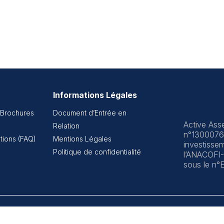
Informations Légales
 Brochures
Document d’Entrée en
Active Asse
Relation
n°13000765
tions (FAQ)
Mentions Légales
investisse
Politique de confidentialité
l’ANACOFI-
sous le n°
s réservés.