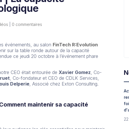
ologique
déos
|
0 commentaires
 des événements, au salon
FinTech R:Evolution
nir sur la table ronde autour de la capacité
rendue ce jeudi 20 octobre à l’événement phare
N
 notre CEO était entourée de
Xavier Gomez
, Co-
Gruet
, Co-fondateur et CEO de CDLK Services,
ouis Delperie
, Associé chez Exton Consulting.
Ac
re
fo
: Comment maintenir sa capacité
d'
22