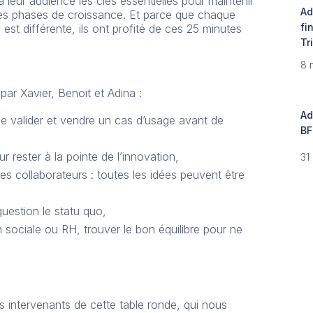
 leur audience les clés essentielles pour maintenir
Ad
ntes phases de croissance. Et parce que chaque
fi
est différente, ils ont profité de ces 25 minutes
Tr
8 
par Xavier, Benoit et Adina :
Ad
t de valider et vendre un cas d’usage avant de
BF
rester à la pointe de l’innovation,
31
es collaborateurs : toutes les idées peuvent être
question le statu quo,
 sociale ou RH, trouver le bon équilibre pour ne
s intervenants de cette table ronde, qui nous