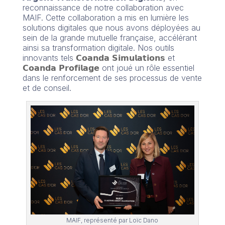
reconnaissance de notre collaboration avec
MAIF. Cette collaboration a mis en lumière les
solutions digitales que nous avons déployées au
sein de la grande mutuelle française, accélérant
ainsi sa transformation digitale. Nos outils
innovants tels
𝗖𝗼𝗮𝗻𝗱𝗮 𝗦𝗶𝗺𝘂𝗹𝗮𝘁𝗶𝗼𝗻𝘀
et
𝗖𝗼𝗮𝗻𝗱𝗮 𝗣𝗿𝗼𝗳𝗶𝗹𝗮𝗴𝗲
ont joué un rôle essentiel
dans le renforcement de ses processus de vente
et de conseil.
MAIF, représenté par Loïc Dano