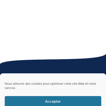
À propos
Ressources
Informations
Légales
Qui sommes-nous
Publications &
Nous utilisons des cookies pour optimiser votre site Web et notre
?
Brochures
Document
d’Entrée en
service.
Nos clients &
Ressources
Relation
partenaires
Foire aux
Mentions Légales
Nous rejoindre
questions (FAQ)
Politique de
Accepter
confidentialité