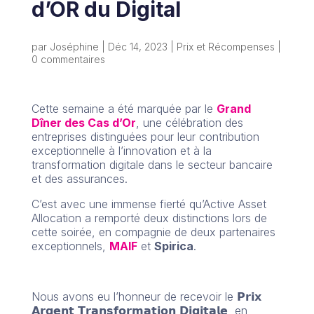
d’OR du Digital
par
Joséphine
|
Déc 14, 2023
|
Prix et Récompenses
|
0 commentaires
Cette semaine a été marquée par le
Grand
Dîner des Cas d’Or
, une célébration des
entreprises distinguées pour leur contribution
exceptionnelle à l’innovation et à la
transformation digitale dans le secteur bancaire
et des assurances.
C’est avec une immense fierté qu’Active Asset
Allocation a remporté deux distinctions lors de
cette soirée, en compagnie de deux partenaires
exceptionnels,
MAIF
et
Spirica
.
Nous avons eu l’honneur de recevoir le 𝗣𝗿𝗶𝘅
𝗔𝗿𝗴𝗲𝗻𝘁 𝗧𝗿𝗮𝗻𝘀𝗳𝗼𝗿𝗺𝗮𝘁𝗶𝗼𝗻 𝗗𝗶𝗴𝗶𝘁𝗮𝗹𝗲, en