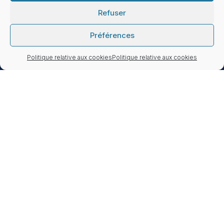
Refuser
Préférences
Politique relative aux cookies
Politique relative aux cookies
Active Asset Allocation est inscrite auprès de
l’ORIAS n°13000765 en tant que Conseiller en
investissements financiers (CIF) et est membre
de l’ANACOFI-CIF, une association agréée par
l’AMF, sous le n°E008967.
© 2026 Active Asset Allocation. Tous droits
réservés.