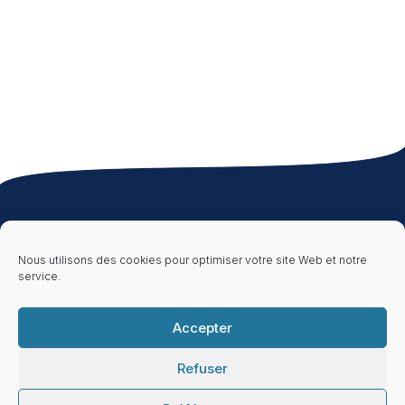
À propos
Ressources
Informations
Légales
Qui sommes-nous
Publications &
Nous utilisons des cookies pour optimiser votre site Web et notre
?
Brochures
Document
d’Entrée en
service.
Nos clients &
Ressources
Relation
partenaires
Foire aux
Mentions Légales
Nous rejoindre
questions (FAQ)
Politique de
Accepter
confidentialité
Refuser