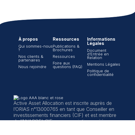
À propos
Ressources
Informations
Légales
Qui sommes-nous
Publications &
?
Brochures
Document
d’Entrée en
Nos clients &
Ressources
Relation
partenaires
Foire aux
Mentions Légales
Nous rejoindre
questions (FAQ)
Politique de
confidentialité
Active Asset Allocation est inscrite auprès de
l’ORIAS n°13000765 en tant que Conseiller en
investissements financiers (CIF) et est membre
de l’ANACOFI-CIF, une association agréée par
l’AMF, sous le n°E008967.