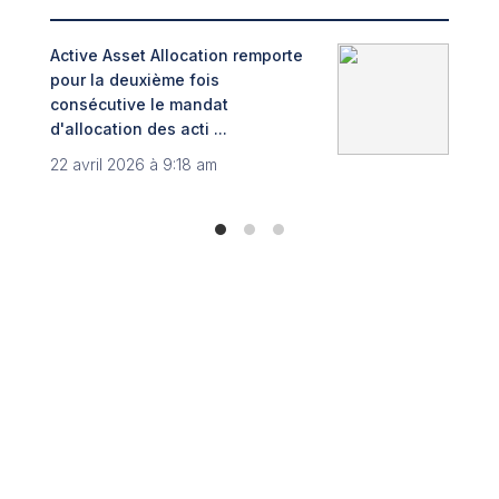
Active Asset Allocation remporte
Adin
pour la deuxième fois
fint
consécutive le mandat
Trib
d'allocation des acti ...
8 no
22 avril 2026 à 9:18 am