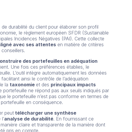
de durabilité du client pour élaborer son profil
 taxonomie, le règlement européen SFDR (Sustainable
cipales Incidences Négatives (PAI). Cette collecte
 aligné avec ses attentes
en matière de critères
conseillers.
onstruire des portefeuilles en adéquation
ient. Une fois ces préférences établies, le
uille. L’outil intègre automatiquement les données
cilitant ainsi le contrôle de l’adéquation
e la
taxonomie
et des
principaux impacts
 le portefeuille ne répond pas aux seuils indiqués par
 que le portefeuille n’est pas conforme en termes de
le portefeuille en conséquence.
er peut
télécharger une synthèse
 l’
analyse de durabilité
. En fournissant ce
 manière claire et transparente de la manière dont
été pris en compte.