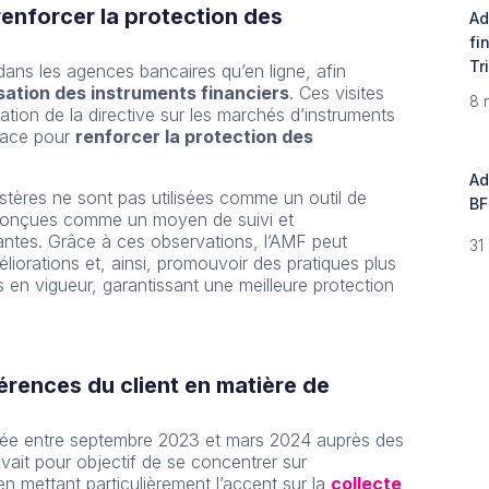
renforcer la protection des
Ad
fi
Tr
dans les agences bancaires qu’en ligne, afin
sation des instruments financiers
. Ces visites
8 
cation de la directive sur les marchés d’instruments
place pour
renforcer la protection des
Ad
ystères ne sont pas utilisées comme un outil de
BF
t conçues comme un moyen de suivi et
tantes. Grâce à ces observations, l’AMF peut
31
liorations et, ainsi, promouvoir des pratiques plus
 en vigueur, garantissant une meilleure protection
rences du client en matière de
isée entre septembre 2023 et mars 2024 auprès des
avait pour objectif de se concentrer sur
en mettant particulièrement l’accent sur la
collecte