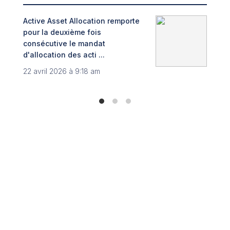
Active Asset Allocation remporte
Adin
pour la deuxième fois
fint
consécutive le mandat
Trib
d'allocation des acti ...
8 no
22 avril 2026 à 9:18 am