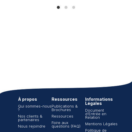
À propos
Ressources
Informations
Légales
Qui sommes-nous
Publications &
?
Brochures
Document
d’Entrée en
Nos clients &
Ressources
Relation
partenaires
Foire aux
Mentions Légales
Nous rejoindre
questions (FAQ)
Politique de