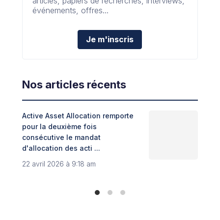
articles, papiers de recherches, interviews,
événements, offres...
Je m'inscris
Nos articles récents
Active Asset Allocation remporte
Adin
pour la deuxième fois
fint
consécutive le mandat
Trib
d'allocation des acti ...
8 no
22 avril 2026 à 9:18 am