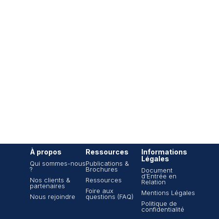
À propos
Ressources
Informations
Légales
Qui sommes-nous
Publications &
?
Brochures
Document
d’Entrée en
Nos clients &
Ressources
Relation
partenaires
Foire aux
Mentions Légales
Nous rejoindre
questions (FAQ)
Politique de
confidentialité