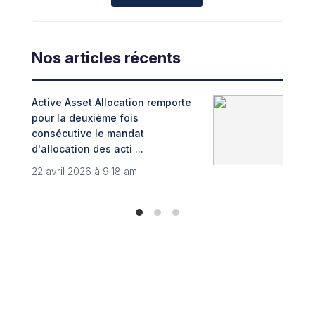
Nos articles récents
Active Asset Allocation remporte
Adin
pour la deuxième fois
fint
consécutive le mandat
Trib
d'allocation des acti ...
8 no
22 avril 2026 à 9:18 am