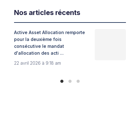
Nos articles récents
Active Asset Allocation remporte
Adin
pour la deuxième fois
fint
consécutive le mandat
Trib
d'allocation des acti ...
8 no
22 avril 2026 à 9:18 am