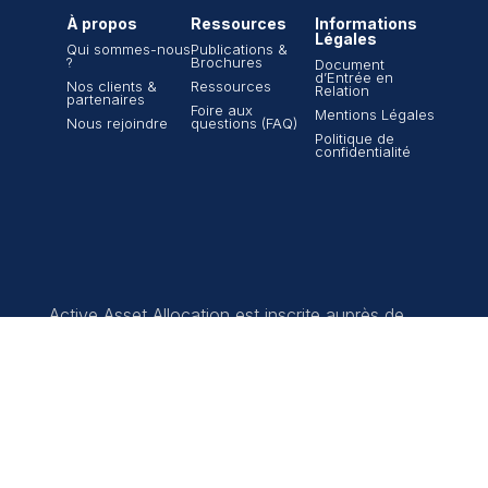
À propos
Ressources
Informations
Légales
Qui sommes-nous
Publications &
?
Brochures
Document
d’Entrée en
Nos clients &
Ressources
Relation
partenaires
Foire aux
Mentions Légales
Nous rejoindre
questions (FAQ)
Politique de
confidentialité
Active Asset Allocation est inscrite auprès de
l’ORIAS n°13000765 en tant que Conseiller en
investissements financiers (CIF) et est membre
de l’ANACOFI-CIF, une association agréée par
l’AMF, sous le n°E008967.