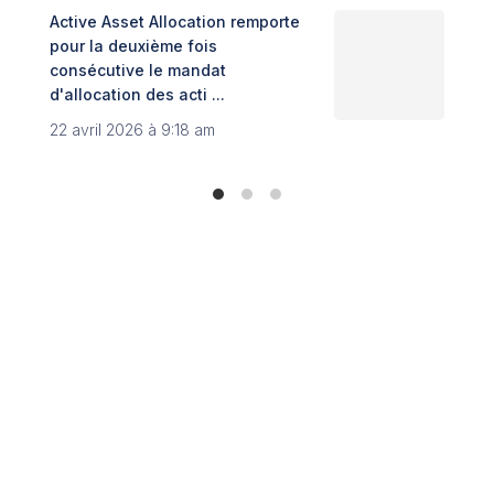
Active Asset Allocation remporte
Adin
pour la deuxième fois
fint
consécutive le mandat
Trib
d'allocation des acti ...
8 no
22 avril 2026 à 9:18 am