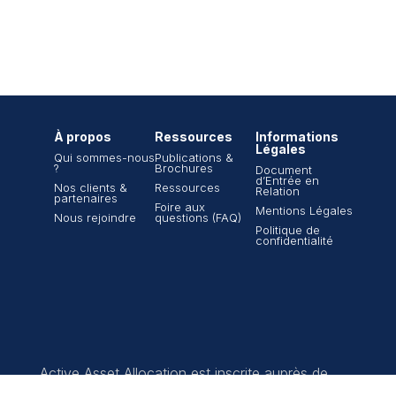
À propos
Ressources
Informations
Légales
Qui sommes-nous
Publications &
?
Brochures
Document
d’Entrée en
Nos clients &
Ressources
Relation
partenaires
Foire aux
Mentions Légales
Nous rejoindre
questions (FAQ)
Politique de
confidentialité
Active Asset Allocation est inscrite auprès de
l’ORIAS n°13000765 en tant que Conseiller en