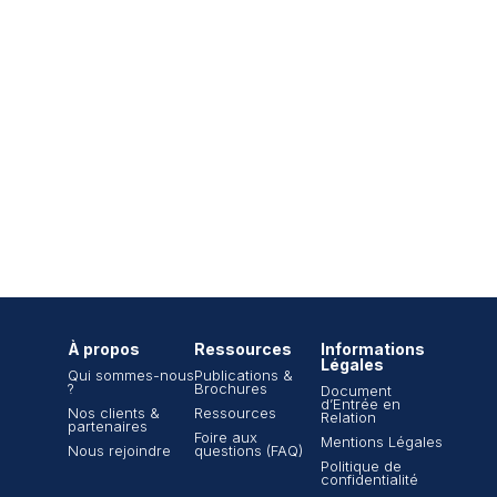
À propos
Ressources
Informations
Légales
Qui sommes-nous
Publications &
?
Brochures
Document
d’Entrée en
Nos clients &
Ressources
Relation
partenaires
Foire aux
Mentions Légales
Nous rejoindre
questions (FAQ)
Politique de
confidentialité