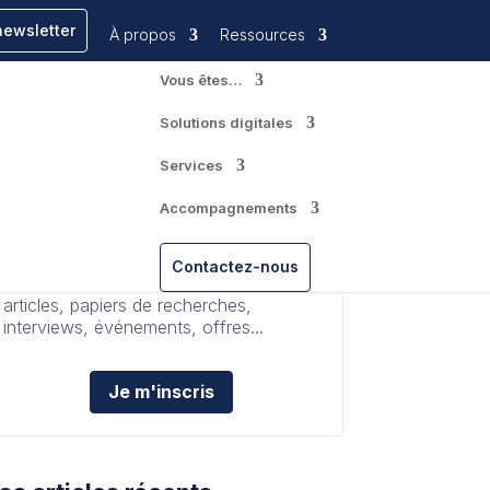
newsletter
À propos
Ressources
Vous êtes…
Solutions digitales
Services
Accompagnements
Découvrez la newsletter AAA
Retrouvez l'intégralité de nos actualités
Contactez-nous
en vous abonnant à la newsletter AAA :
articles, papiers de recherches,
interviews, événements, offres...
Je m'inscris