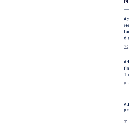
N
Ac
re
fo
d'
22
Ad
fi
Tr
8 
Ad
BF
31