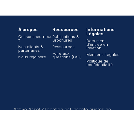
À propos
Ressources
Informations
Légales
Qui sommes-nous
Publications &
?
Brochures
Document
d’Entrée en
Nos clients &
Ressources
Relation
partenaires
Foire aux
Mentions Légales
Nous rejoindre
questions (FAQ)
Politique de
confidentialité
Active Asset Allocation est inscrite auprès de
l’ORIAS n°13000765 en tant que Conseiller en
investissements financiers (CIF) et est membre
de l’ANACOFI-CIF, une association agréée par
l’AMF, sous le n°E008967.