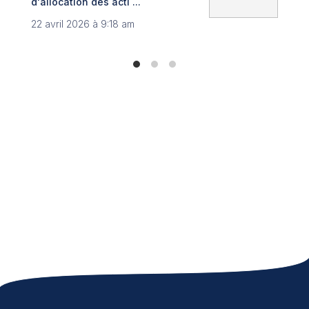
d'allocation des acti ...
8 no
22 avril 2026 à 9:18 am